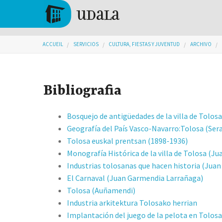
Aller au contenu principal
Tolosa
Vous êtes ici
ACCUEIL
SERVICIOS
CULTURA, FIESTAS Y JUVENTUD
ARCHIVO
Bibliografia
Bosquejo de antigüedades de la villa de Tolos
Geografía del País Vasco-Navarro:Tolosa (Ser
Tolosa euskal prentsan (1898-1936)
Monografía Histórica de la villa de Tolosa (J
Industrias tolosanas que hacen historia (Jua
El Carnaval (Juan Garmendia Larrañaga)
Tolosa (Auñamendi)
Industria arkitektura Tolosako herrian
Implantación del juego de la pelota en Tolosa