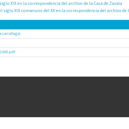
l siglo XIX en la correspondencia del archivo de la Casa de Zavala
 del siglo XIX comienzos del XX en la correspondencia del archivo de 
a Larrañaga)
51005.pdf