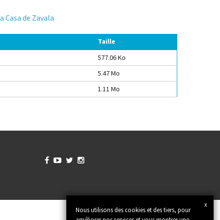
la Casa de Zavala
Taille
577.06 Ko
5.47 Mo
1.11 Mo




x
Nous utilisons des cookies et des tiers, pour
améliorer nos services et vous montrer une