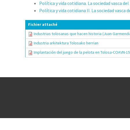
Política y vida cotidiana. La sociedad vasca de
Política y vida cotidiana II. La sociedad vasca
Fichier attaché
Industrias tolosanas que hacen historia (Juan Garmendi
Industria arkitektura Tolosako herrian
Implantación del juego de la pelota en Tolosa-COAVN-1