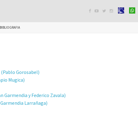




BIBLIOGRAFIA
a (Pablo Gorosabel)
apio Mugica)
uan Garmendia y Federico Zavala)
n Garmendia Larrañaga)