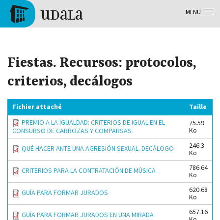
Aller au contenu principal
MENU
Tolosa
Fiestas. Recursos: protocolos,
criterios, decálogos
Fichier attaché
Taille
PREMIO A LA IGUALDAD: CRITERIOS DE IGUAL EN EL
75.59
Ko
CONSURSO DE CARROZAS Y COMPARSAS
246.3
QUÉ HACER ANTE UNA AGRESIÓN SEXUAL. DECÁLOGO
Ko
786.64
CRITERIOS PARA LA CONTRATACIÓN DE MÚSICA
Ko
620.68
GUÍA PARA FORMAR JURADOS
Ko
657.16
GUÍA PARA FORMAR JURADOS EN UNA MIRADA
Ko