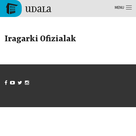
Aller au contenu principal
MENU
Tolosa
Iragarki Ofizialak



