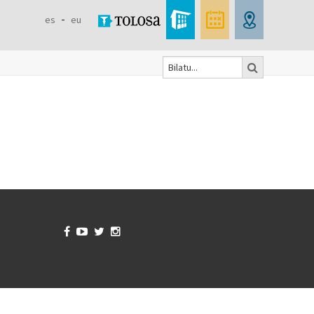
es
eu
Bilatu
Formulaire
de
recherche



