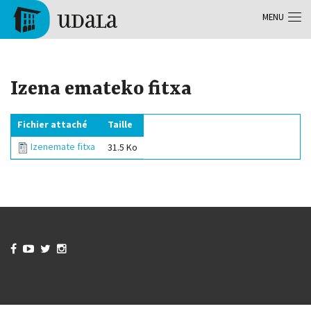
Aller au contenu principal
MENU
Tolosa
Izena emateko fitxa
Fichier attaché
Taille
Izenemate fitxa
31.5 Ko



