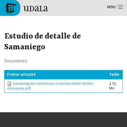
Aller au contenu principal
MENU
Tolosa
Estudio de detalle de
Samaniego
Documento
Fichier attaché
Taille
Samaniegoko Xehetasun Azterlana Behin Betiko
2.72
Mo
onespena.pdf