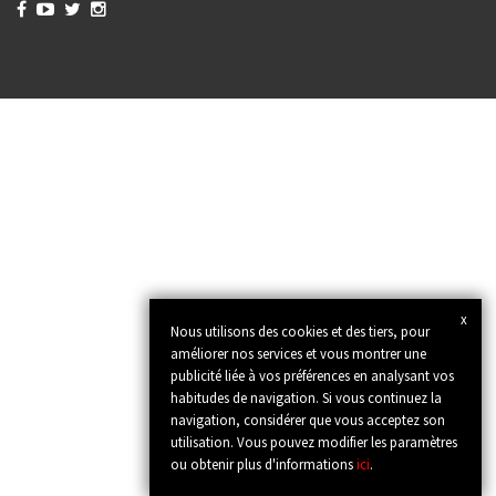




x
Nous utilisons des cookies et des tiers, pour
améliorer nos services et vous montrer une
publicité liée à vos préférences en analysant vos
habitudes de navigation. Si vous continuez la
navigation, considérer que vous acceptez son
utilisation. Vous pouvez modifier les paramètres
ou obtenir plus d'informations
ici
.