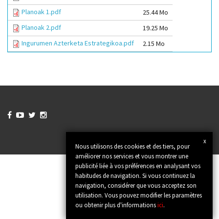
Planoak 1.pdf
25.44 Mo
Planoak 2.pdf
19.25 Mo
Ingurumen Azterketa Estrategikoa.pdf
2.15 Mo




x
Nous utilisons des cookies et des tiers, pour
améliorer nos services et vous montrer une
publicité liée à vos préférences en analysant vos
habitudes de navigation. Si vous continuez la
navigation, considérer que vous acceptez son
utilisation. Vous pouvez modifier les paramètres
ou obtenir plus d'informations
ici
.