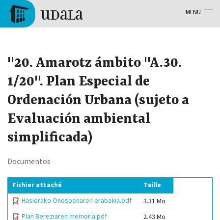
Aller au contenu principal
MENU
Tolosa
"20. Amarotz ámbito "A.30.
1/20". Plan Especial de
Ordenación Urbana (sujeto a
Evaluación ambiental
simplificada)
Documentos
Fichier attaché
Taille
Hasierako Onespenaren erabakia.pdf
3.31 Mo
Plan Bereziaren memoria.pdf
2.43 Mo