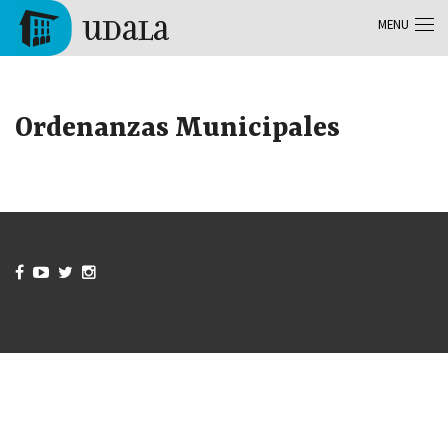
Aller au contenu principal
MENU
Tolosa
Ordenanzas Municipales



