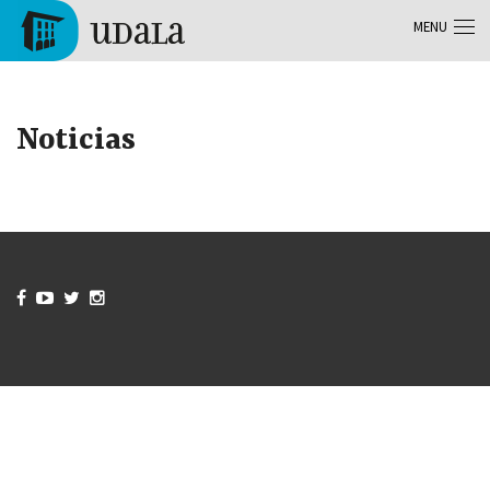
Aller au contenu principal
MENU
Tolosa
Noticias



