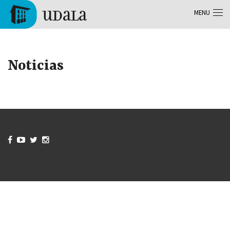
Aller au contenu principal
MENU
Tolosa
Noticias



