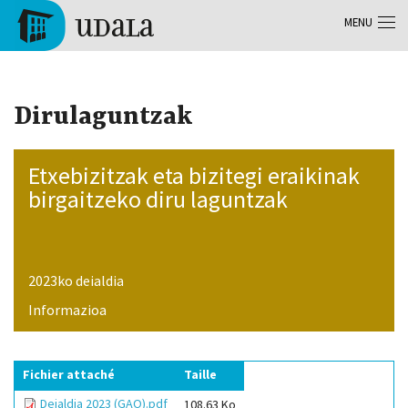
Aller au contenu principal
MENU
Tolosa
Dirulaguntzak
Etxebizitzak eta bizitegi eraikinak
birgaitzeko diru laguntzak
2023ko deialdia
Informazioa
Fichier attaché
Taille
Deialdia 2023 (GAO).pdf
108.63 Ko