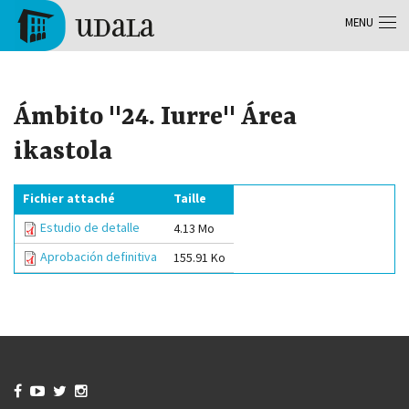
Aller au contenu principal
MENU
Tolosa
Ámbito "24. Iurre" Área
ikastola
Fichier attaché
Taille
Estudio de detalle
4.13 Mo
Aprobación definitiva
155.91 Ko



