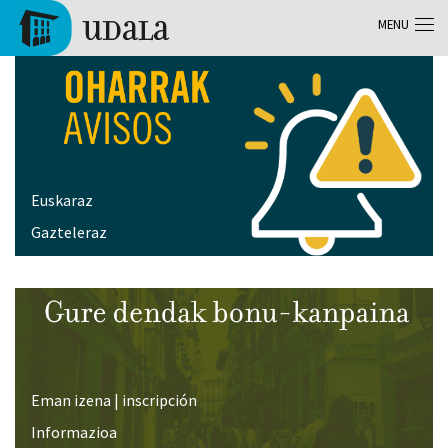
Skip to main content
MENU
Tolosa
Euskaraz
Gazteleraz
Eman izena | inscripción
Informazioa