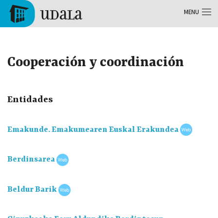
Skip to main content
MENU
Tolosa
Cooperación y coordinación
Entidades
Emakunde. Emakumearen Euskal Erakundea
Berdinsarea
Beldur Barik