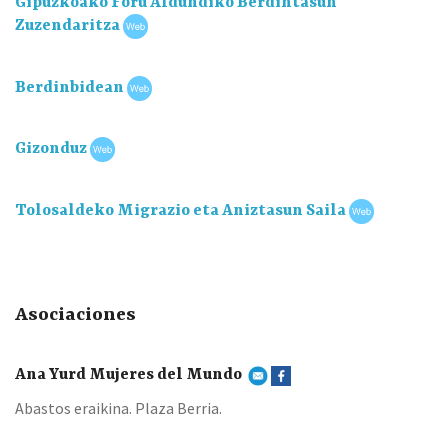
Gipuzkoako Foru Aldundiko Berdintasun
Zuzendaritza
Berdinbidean
Gizonduz
Tolosaldeko Migrazio eta Aniztasun Saila
Asociaciones
Ana Yurd Mujeres del Mundo
Abastos eraikina. Plaza Berria.