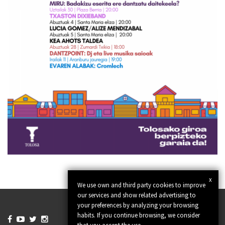
x
We use own and third party cookies to improve
our services and show related advertising to
your preferences by analyzing your browsing
habits. If you continue browsing, we consider




that you accept the use.