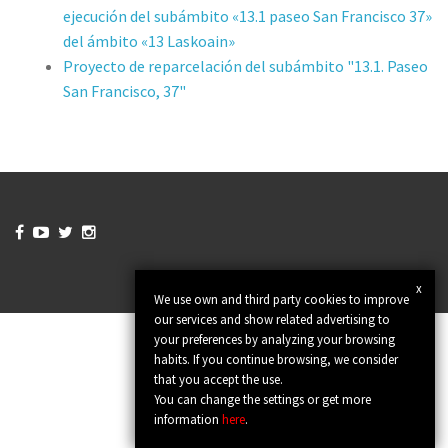
ejecución del subámbito «13.1 paseo San Francisco 37»
del ámbito «13 Laskoain»
Proyecto de reparcelación del subámbito "13.1. Paseo
San Francisco, 37"




x
We use own and third party cookies to improve
our services and show related advertising to
your preferences by analyzing your browsing
habits. If you continue browsing, we consider
that you accept the use.
You can change the settings or get more
information
here
.