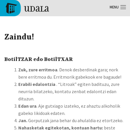
Aller au contenu principal
MENU
Tolosa
Zaindu!
BotilTZAR edo BotilTXAR
Zuk, zure erritmoa
. Denok desberdinak gara; nork
bere erritmoa du. Erritmorik gabekook ere bagaude!
Erabili edalontzia
. “Litroak” egiten badituzu, zure
neurria bilatzeko, kontatu zenbat edalontzi edan
dituzun.
Edan ura
. Aje gutxiago izateko, ez ahaztu alkoholik
gabeko likidoak edaten.
Jan.
Gorputzak jana behar du ahulaldia ez etortzeko.
Nahasketak egitekotan, kontuan hartu:
beste