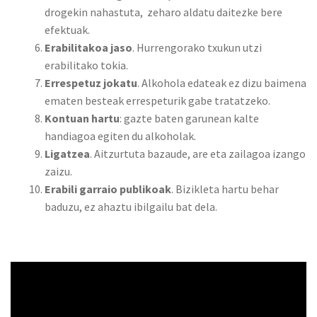
drogekin nahastuta, zeharo aldatu daitezke bere
efektuak.
Erabilitakoa jaso
. Hurrengorako txukun utzi
erabilitako tokia.
Errespetuz jokatu
. Alkohola edateak ez dizu baimena
ematen besteak errespeturik gabe tratatzeko.
Kontuan hartu
: gazte baten garunean kalte
handiagoa egiten du alkoholak.
Ligatzea
. Aitzurtuta bazaude, are eta zailagoa izango
zaizu.
Erabili garraio publikoak
. Bizikleta hartu behar
baduzu, ez ahaztu ibilgailu bat dela.