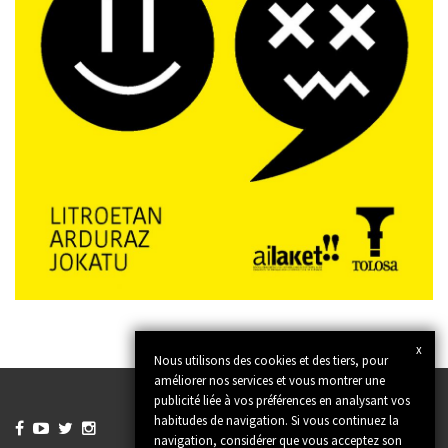
x
Nous utilisons des cookies et des tiers, pour
améliorer nos services et vous montrer une
publicité liée à vos préférences en analysant vos
habitudes de navigation. Si vous continuez la




navigation, considérer que vous acceptez son