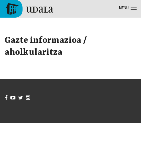
Aller au contenu principal
MENU
Tolosa
Gazte informazioa /
aholkularitza



