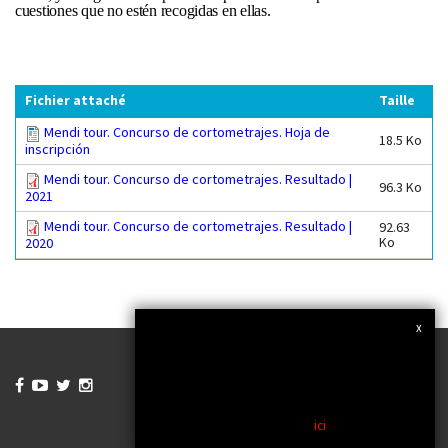
cuestiones que no estén recogidas en ellas.
Fichier attaché
Taille
Mendi tour. Concurso de cortometrajes. Hoja de
18.5 Ko
inscripción
Mendi tour. Concurso de cortometrajes. Resultado |
96.3 Ko
2021
Mendi tour. Concurso de cortometrajes. Resultado |
92.63
Ko
2020
x
Nous utilisons des cookies et des tiers, pour
améliorer nos services et vous montrer une
publicité liée à vos préférences en analysant vos
habitudes de navigation. Si vous continuez la




navigation, considérer que vous acceptez son
utilisation. Vous pouvez modifier les paramètres
ou obtenir plus d'informations
ici
.