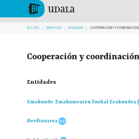
Aller au contenu principal
Tolosa
Vous êtes ici
ACCUEIL
SERVICIOS
IGUALDAD
COOPERACIÓN Y COORDINACIÓN
Cooperación y coordinació
Entidades
Emakunde. Emakumearen Euskal Erakundea
Berdinsarea