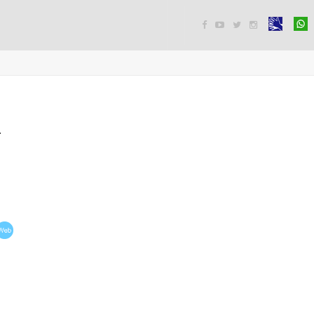




n