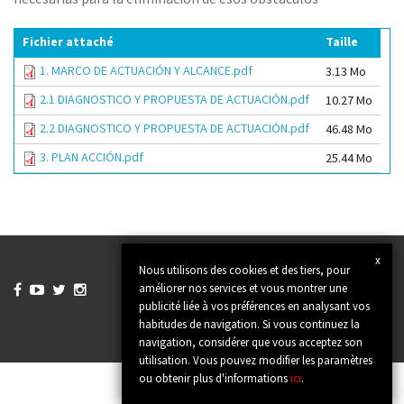
Fichier attaché
Taille
1. MARCO DE ACTUACIÓN Y ALCANCE.pdf
3.13 Mo
2.1 DIAGNOSTICO Y PROPUESTA DE ACTUACIÓN.pdf
10.27 Mo
2.2 DIAGNOSTICO Y PROPUESTA DE ACTUACIÓN.pdf
46.48 Mo
3. PLAN ACCIÓN.pdf
25.44 Mo
x
Nous utilisons des cookies et des tiers, pour
améliorer nos services et vous montrer une




publicité liée à vos préférences en analysant vos
habitudes de navigation. Si vous continuez la
navigation, considérer que vous acceptez son
utilisation. Vous pouvez modifier les paramètres
ou obtenir plus d'informations
ici
.