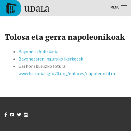
Aller au contenu principal
MENU
Tolosa
Tolosa eta gerra napoleonikoak
Bayoneta Aldizkaria
Bayonetaren inguruko ikerketak
Gai honi buruzko lotura:
www.historiasiglo20.org/enlaces/napoleon.htm



