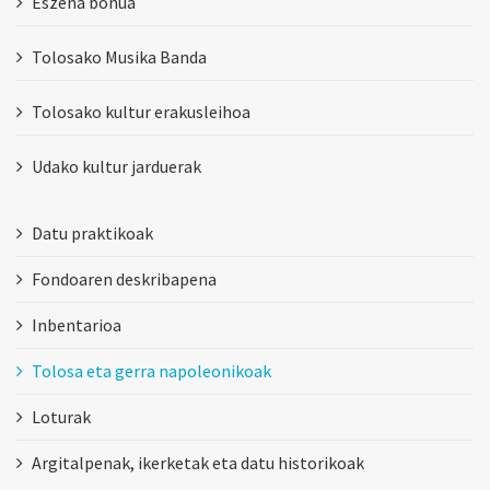
Eszena bonua
Tolosako Musika Banda
Tolosako kultur erakusleihoa
Udako kultur jarduerak
Datu praktikoak
Fondoaren deskribapena
Inbentarioa
Tolosa eta gerra napoleonikoak
Loturak
Argitalpenak, ikerketak eta datu historikoak