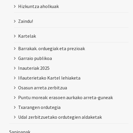
Hizkuntza aholkuak
Zaindu!
Kartelak
Barrakak. orduegiak eta prezioak
Garraio publikoa
Inauteriak 2025
Iñauterietako Kartel lehiaketa
Osasun arreta zerbitzua
Puntu moreak: erasoen aurkako arreta-guneak
Txarangen ordutegia
Udal zerbitzuetako ordutegien aldaketak
Sanjoanak