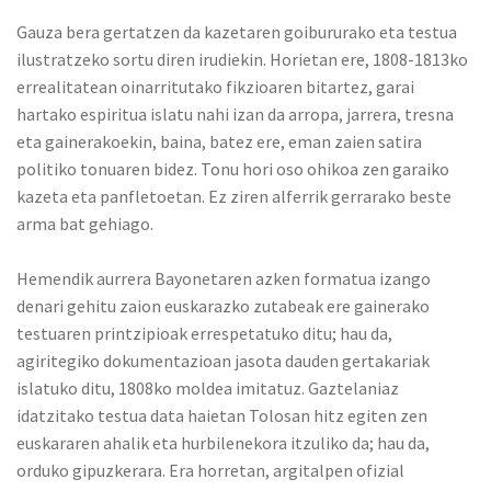
Gauza bera gertatzen da kazetaren goibururako eta testua
ilustratzeko sortu diren irudiekin. Horietan ere, 1808-1813ko
errealitatean oinarritutako fikzioaren bitartez, garai
hartako espiritua islatu nahi izan da arropa, jarrera, tresna
eta gainerakoekin, baina, batez ere, eman zaien satira
politiko tonuaren bidez. Tonu hori oso ohikoa zen garaiko
kazeta eta panfletoetan. Ez ziren alferrik gerrarako beste
arma bat gehiago.
Hemendik aurrera Bayonetaren azken formatua izango
denari gehitu zaion euskarazko zutabeak ere gainerako
testuaren printzipioak errespetatuko ditu; hau da,
agiritegiko dokumentazioan jasota dauden gertakariak
islatuko ditu, 1808ko moldea imitatuz. Gaztelaniaz
idatzitako testua data haietan Tolosan hitz egiten zen
euskararen ahalik eta hurbilenekora itzuliko da; hau da,
orduko gipuzkerara. Era horretan, argitalpen ofizial