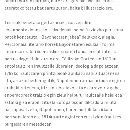
oinarri horren barruan, batez ere garaiko udal aktetatik
ateratako testu bat sartu zuten, baita bi ilustrazio ere.
Testuak benetako gertakariak jasotzen ditu,
dokumentazioan jasota daudenak, baina fikziozko pertsona
batek kontatuta, “Bayonetaren jabea” delakoak, alegia.
Pertsonaia literario horrek Bayonetaren edukiari forma
emateko erabili duen diskurtsoaren tonua errealitatetik
hartua dago. Hain zuzen ere, Cádizeko Gorteetan 1812an
antolatu ziren iraultzaile liberalen ideologia dago atzean,
1789ko iraultzaren printzipioak aplikatu nahi zituztenena
eta, arrazoi berberagatik, Napoleonen armadari aurre egitea
erabaki zutenena, irizten ziotelako, eta ez arrazoirik gabe,
enperadoreak traizio egin ziela helburu iraultzaile haiei eta
estalki gisa erabili zituela Europa osoan diktadura militar
bat inposatzeko, Napoleonen, haren hurbileko zirkulu
pertsonalaren eta 1814ra arte agintean eutsi zion frantses
burgesiaren mesedetan.