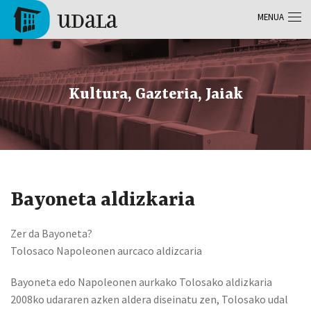
Skip to main content
MENUA
Tolosa
Kultura, Gazteria, Jaiak
Bayoneta aldizkaria
Zer da Bayoneta?
Tolosaco Napoleonen aurcaco aldizcaria
Bayoneta edo Napoleonen aurkako Tolosako aldizkaria
2008ko udararen azken aldera diseinatu zen, Tolosako udal