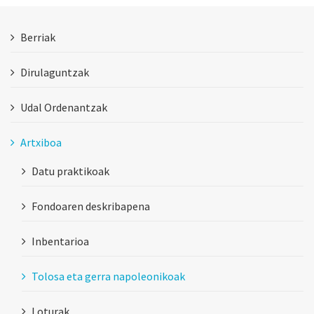
Berriak
Dirulaguntzak
Udal Ordenantzak
Artxiboa
Datu praktikoak
Fondoaren deskribapena
Inbentarioa
Tolosa eta gerra napoleonikoak
Loturak