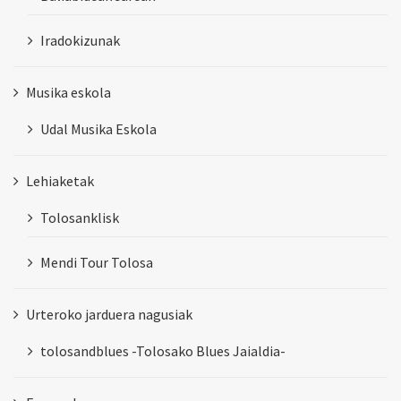
Iradokizunak
Musika eskola
Udal Musika Eskola
Lehiaketak
Tolosanklisk
Mendi Tour Tolosa
Urteroko jarduera nagusiak
tolosandblues -Tolosako Blues Jaialdia-