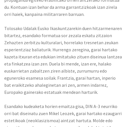
propaganda egiteko erabilitako orrien antzerako formatua
du. Kontuan izan behar da arma garrantzizkoak izan zirela
orri haiek, kanpaina militarraren barruan.
Tolosako Udalak Eusko Ikaskuntzarekin duen hitzarmenaren
bitartez, esandako formatua sor zezala eskatu zitzaion
Zehazten zerbitzu kulturalari, horrelako tresnetan zeukan
esperientziaz baliaturik. Hurrengo zeregina, garai hartako
kazeta itxuran eta edukian imitatuko zituen diseinua lantzea
eta finkatzea izan zen. Duela bi mende, izan ere, halako
euskarrietan zabaltzen ziren albiste, zurrumurru edo
eguneroko esamesa soilak. Frantzia, garai hartan, inperio
bat eraikitzeko ahaleginetan ari zen, armen indarrez,
Europako gainerako estatuak mendean harturik.
Esandako kudeaketa horien emaitza gisa, DIN A-3 neurriko
orri bat diseinatu zuen Mikel Leozek, garai hartako ezaugarri
estetikoak (neoklasizismoa) aintzat hartuta. Molde edo