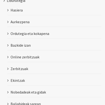
Liburutegia
Hasiera
Aurkezpena
Ordutegia eta kokapena
Bazkide izan
Online zerbitzuak
Zerbitzuak
Ekintzak
Nobedadeak eta gidak
Baliabideak sarean