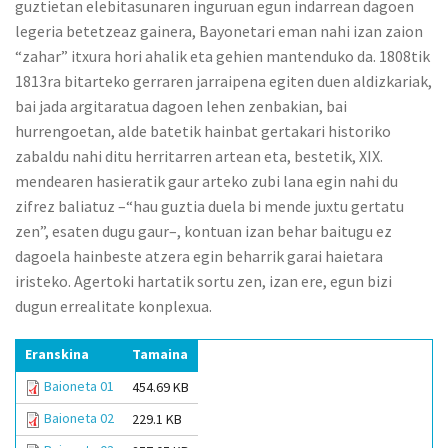
guztietan elebitasunaren inguruan egun indarrean dagoen
legeria betetzeaz gainera, Bayonetari eman nahi izan zaion
“zahar” itxura hori ahalik eta gehien mantenduko da. 1808tik
1813ra bitarteko gerraren jarraipena egiten duen aldizkariak,
bai jada argitaratua dagoen lehen zenbakian, bai
hurrengoetan, alde batetik hainbat gertakari historiko
zabaldu nahi ditu herritarren artean eta, bestetik, XIX.
mendearen hasieratik gaur arteko zubi lana egin nahi du
zifrez baliatuz –“hau guztia duela bi mende juxtu gertatu
zen”, esaten dugu gaur–, kontuan izan behar baitugu ez
dagoela hainbeste atzera egin beharrik garai haietara
iristeko. Agertoki hartatik sortu zen, izan ere, egun bizi
dugun errealitate konplexua.
Eranskina
Tamaina
Baioneta 01
454.69 KB
Baioneta 02
229.1 KB