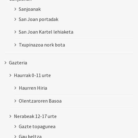
Sanjoanak
San Joan portadak
San Joan Kartel lehiaketa
Txupinazoa nork bota
Gazteria
Haurrak 0-11 urte
Haurren Hiria
Olentzaroren Basoa
Nerabeak 12-17 urte
Gazte topagunea
Gau beltza