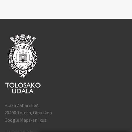
Plaza Zaharra 6A
20400 Tolosa, Gipuzkoa
Google Maps-en ikusi