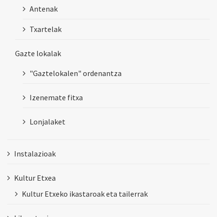
Antenak
Txartelak
Gazte lokalak
"Gaztelokalen" ordenantza
Izenemate fitxa
Lonjalaket
Instalazioak
Kultur Etxea
Kultur Etxeko ikastaroak eta tailerrak