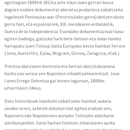
agiritegian 1808tik 1813ra arte iraun zuen gerrari buruz
dagoen ondare dokumental aberatsa jendartera zabaltzeko.
Ingelesek Peninsular war (Penintsulako gerra) deitzen diote
gerra hari, eta espainiarrek, XIX. mendearen erdialdetik,
Guerra de la Independencia. Esandako dokumentazioari kasu
egiten badiogu, gatazka hark bete-betean eta indar handiz
harrapatu zuen Tolosa; baita Europako beste hainbat hiri ere
(Jena, Austerlitz, Eylau, Wagram, Girona, Zaragoza, etab.).
Prentsa idatziaren kontrola eta bertan idatzitakoarena
kontu oso serioa zen Napoleon inbaditzailearentzat. Jose
I.aren Errege Dekretua gai honen inguruan, 1809ko
urtarrilaren 24koa.
Datu historikoak masiboki zabaltzeko hainbat aukera
zeuden arren, azkenik aldizkari bat egitea erabaki zen,
Bayoneta edo Napoleonen aurkako Tolosako aldizkaria
izenburuarekin. Garai hartan frantses inbasioaren aurka