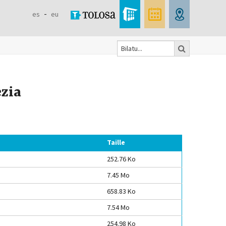
es
eu
Bilatu
Formulaire
de
ezia
recherche
Taille
252.76 Ko
7.45 Mo
658.83 Ko
7.54 Mo
254.98 Ko