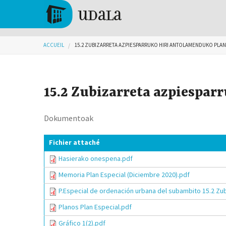
Aller au contenu principal
Tolosa
Vous êtes ici
ACCUEIL
15.2 ZUBIZARRETA AZPIESPARRUKO HIRI ANTOLAMENDUKO PLAN
15.2 Zubizarreta azpiespar
Dokumentoak
Fichier attaché
Hasierako onespena.pdf
Memoria Plan Especial (Diciembre 2020).pdf
P.Especial de ordenación urbana del subambito 15.2 Zub
Planos Plan Especial.pdf
Gráfico 1(2).pdf