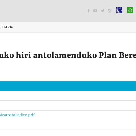




 BEREZIA
ruko hiri antolamenduko Plan Ber
izarreta-Índice.pdf