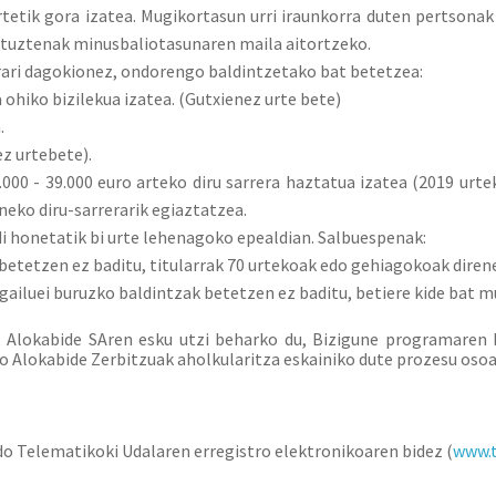
rtetik gora izatea. Mugikortasun urri iraunkorra duten pertsonak 
ituztenak minusbaliotasunaren maila aitortzeko.
rari dagokionez, ondorengo baldintzetako bat betetzea:
ohiko bizilekua izatea. (Gutxienez urte bete)
.
ez urtebete).
000 - 39.000 euro arteko diru sarrera haztatua izatea (2019 urt
neko diru-sarrerarik egiaztatzea.
di honetatik bi urte lehenagoko epealdian. Salbuespenak:
 betetzen ez baditu, titularrak 70 urtekoak edo gehiagokoak diren
ogailuei buruzko baldintzak betetzen ez baditu, betiere kide bat
, Alokabide SAren esku utzi beharko du, Bizigune programaren bi
o Alokabide Zerbitzuak aholkularitza eskainiko dute prozesu osoa
o Telematikoki Udalaren erregistro elektronikoaren bidez (
www.t