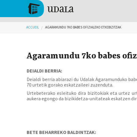
Aller au contenu principal
Tolosa
Vous êtes ici
ACCUEIL
AGARAMUNDU 7KO BABES OFIZIALEKO ETXEBIZITZAK
Agaramundu 7ko babes ofiz
DEIALDI BERRIA:
Deialdi berria abiarazi du Udalak Agaramunduko babe
70 urtetik gorako eskatzaileei zuzenduta.
Urtebeterako esleituko dira bizitokiak eta urtez u
aukera egongo da bizikidetza-unitateak eskatzen dir
BETE BEHARREKO BALDINTZAK: