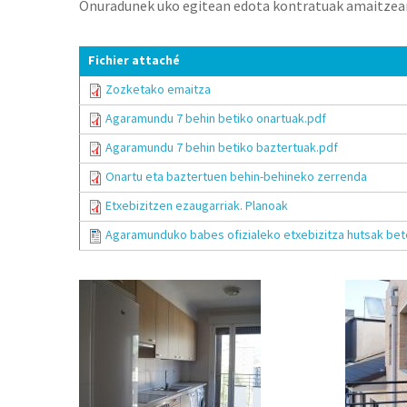
Onuradunek uko egitean edota kontratuak amaitzean 
Fichier attaché
Zozketako emaitza
Agaramundu 7 behin betiko onartuak.pdf
Agaramundu 7 behin betiko baztertuak.pdf
Onartu eta baztertuen behin-behineko zerrenda
Etxebizitzen ezaugarriak. Planoak
Agaramunduko babes ofizialeko etxebizitza hutsak bete