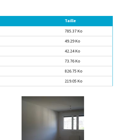
Taille
785.37 Ko
49.29 Ko
42.24 Ko
73.76 Ko
826.75 Ko
219.05 Ko