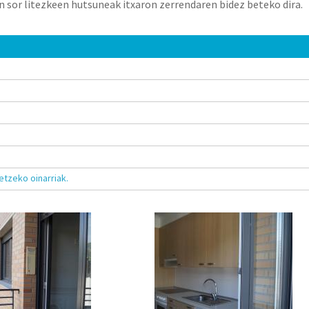
sor litezkeen hutsuneak itxaron zerrendaren bidez beteko dira.
tzeko oinarriak.