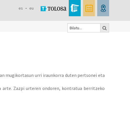
es
eu
Bilatu
Formulaire
de
recherche
tan mugikortasun urri iraunkorra duten pertsonei eta
a arte. Zazpi urteren ondoren, kontratua berritzeko