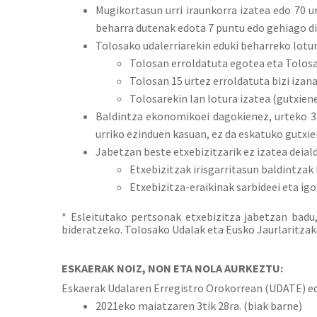
Mugikortasun urri iraunkorra izatea edo 70 u
beharra dutenak edota 7 puntu edo gehiago d
Tolosako udalerriarekin eduki beharreko lotu
Tolosan erroldatuta egotea eta Tolosa 
Tolosan 15 urtez erroldatuta bizi izana
Tolosarekin lan lotura izatea (gutxien
Baldintza ekonomikoei dagokienez, urteko 3.
urriko ezinduen kasuan, ez da eskatuko gutxie
Jabetzan beste etxebizitzarik ez izatea deial
Etxebizitzak irisgarritasun baldintzak
Etxebizitza-eraikinak sarbideei eta ig
* Esleitutako pertsonak etxebizitza jabetzan badu
bideratzeko. Tolosako Udalak eta Eusko Jaurlaritzak
ESKAERAK NOIZ, NON ETA NOLA AURKEZTU:
Eskaerak Udalaren Erregistro Orokorrean (UDATE) ed
2021eko maiatzaren 3tik 28ra. (biak barne)