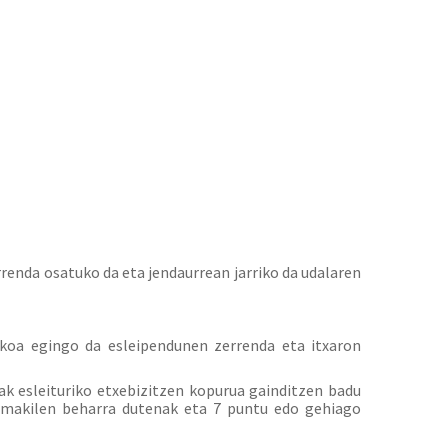
enda osatuko da eta jendaurrean jarriko da udalaren
ikoa egingo da esleipendunen zerrenda eta itxaron
ak esleituriko etxebizitzen kopurua gainditzen badu
bi makilen beharra dutenak eta 7 puntu edo gehiago