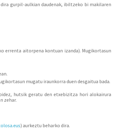
dira gurpil-aulkian daudenak, ibiltzeko bi makilaren
eko errenta aitorpena kontuan izanda). Mugikortasun
ean.
 mugikortasun mugatu iraunkorra duen desgaitua bada.
dez, hutsik geratu den etxebizitza hori alokairura
n zehar.
olosa.eus
) aurkeztu beharko dira.