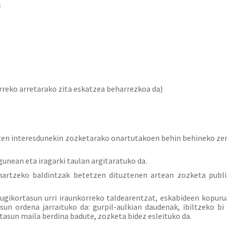
s
urreko arretarako zita eskatzea beharrezkoa da)
en interesdunekin zozketarako onartutakoen behin behineko zerr
unean eta iragarki taulan argitaratuko da.
 hartzeko baldintzak betetzen dituztenen artean zozketa publ
ugikortasun urri iraunkorreko taldearentzat, eskabideen kopuru
sun ordena jarraituko da: gurpil-aulkian daudenak, ibiltzeko 
tasun maila berdina badute, zozketa bidez esleituko da.