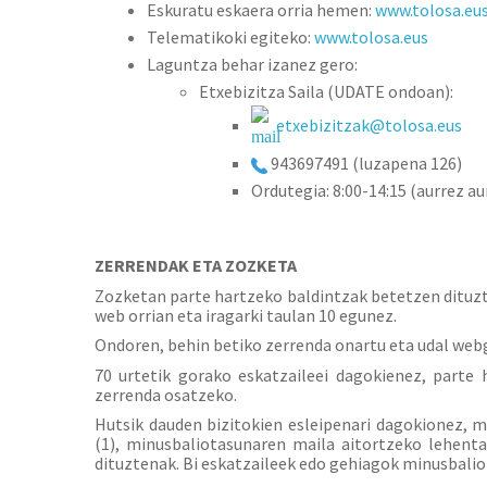
Eskuratu eskaera orria hemen:
www.tolosa.eu
Telematikoki egiteko:
www.tolosa.eus
Laguntza behar izanez gero:
Etxebizitza Saila (UDATE ondoan):
etxebizitzak@tolosa.eus
943697
491 (luzapena 126)
Ordutegia: 8:00-14:15 (aurrez a
ZERRENDAK ETA ZOZKETA
Zozketan parte hartzeko baldintzak betetzen dituzt
web orrian eta iragarki taulan 10 egunez.
Ondoren, behin betiko zerrenda onartu eta udal webg
70 urtetik gorako eskatzaileei dagokienez, parte
zerrenda osatzeko.
Hutsik dauden bizitokien esleipenari dagokionez, m
(1), minusbaliotasunaren maila aitortzeko lehenta
dituztenak. Bi eskatzaileek edo gehiagok minusbalio