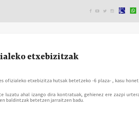




ialeko etxebizitzak
s ofizialeko etxebizitza hutsak betetzeko -6 plaza- , kasu hone
rte luzatu ahal izango dira kontratuak, gehienez ere zazpi urter
en baldintzak betetzen jarraitzen badu.