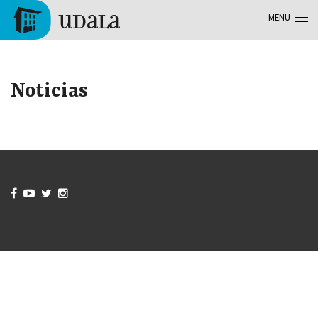
Aller au contenu principal
MENU
Tolosa
Noticias



