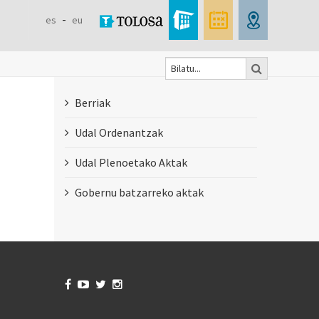
es
eu
Bilatu
Formulaire
Berriak
de
Udal Ordenantzak
recherche
Udal Plenoetako Aktak
Gobernu batzarreko aktak



