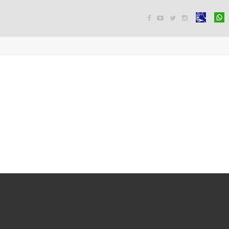



