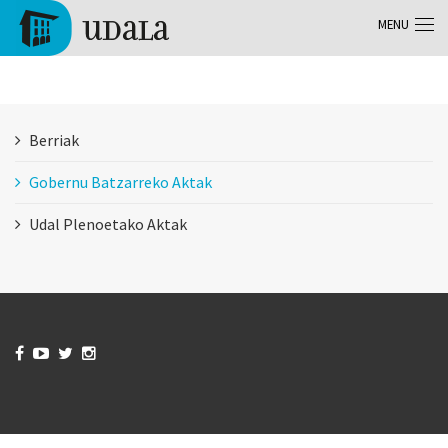
Aller au contenu principal
MENU
Tolosa
Berriak
Gobernu Batzarreko Aktak
Udal Plenoetako Aktak



