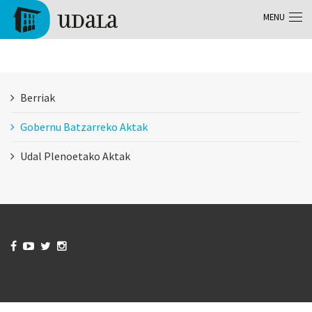
Aller au contenu principal
MENU
Tolosa
Berriak
Gobernu Batzarreko Aktak
Udal Plenoetako Aktak



