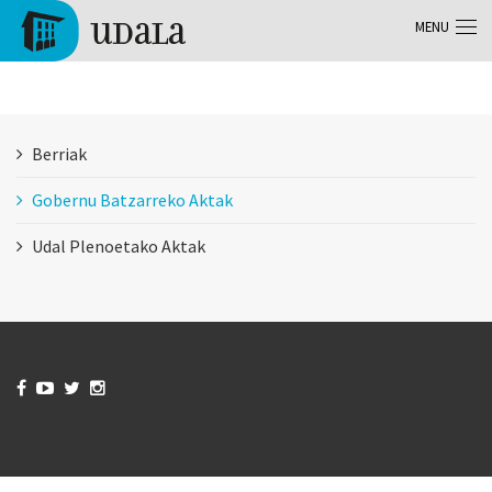
Aller au contenu principal
MENU
Tolosa
Berriak
Gobernu Batzarreko Aktak
Udal Plenoetako Aktak



