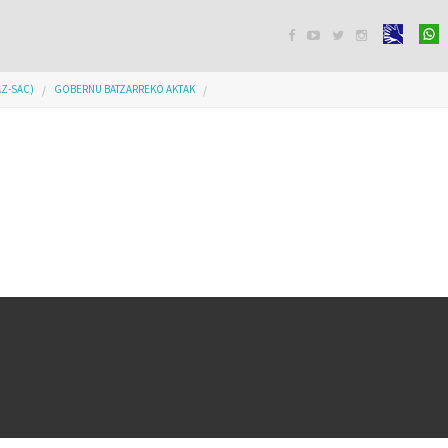




AZ-SAC)
GOBERNU BATZARREKO AKTAK