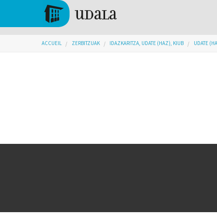
Aller au contenu principal
Tolosa
Vous êtes ici
ACCUEIL
ZERBITZUAK
IDAZKARITZA, UDATE (HAZ), KIUB
UDATE (H