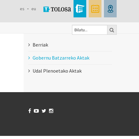
es
eu
Bilatu
Formulaire
Berriak
de
Gobernu Batzarreko Aktak
recherche
Udal Plenoetako Aktak



