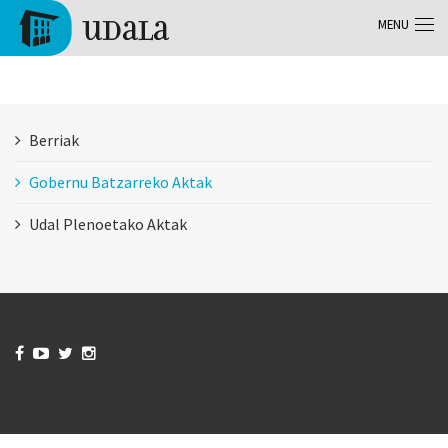
Aller au contenu principal
MENU
Tolosa
Berriak
Gobernu Batzarreko Aktak
Udal Plenoetako Aktak



