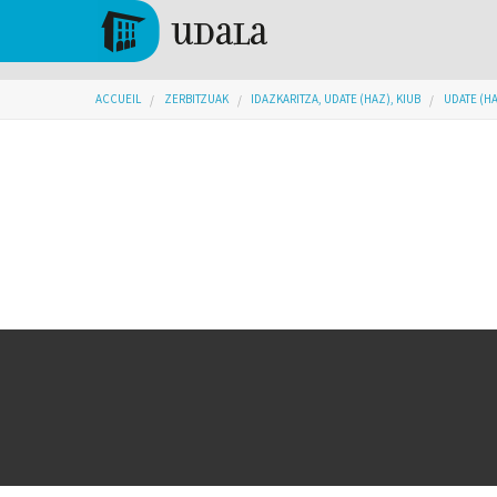
Aller au contenu principal
Tolosa
Vous êtes ici
ACCUEIL
ZERBITZUAK
IDAZKARITZA, UDATE (HAZ), KIUB
UDATE (H