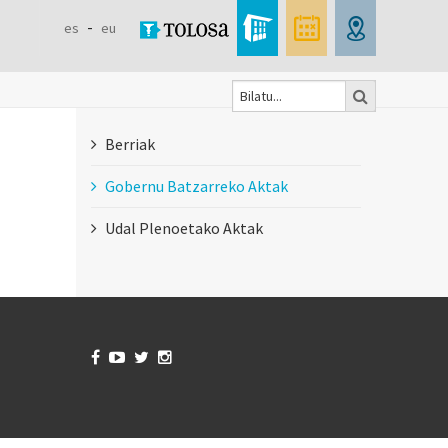
es
eu
Bilatu
Formulaire
Berriak
de
Gobernu Batzarreko Aktak
recherche
Udal Plenoetako Aktak



