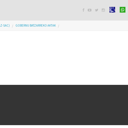




AZ-SAC)
GOBERNU BATZARREKO AKTAK