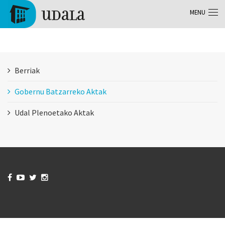
Aller au contenu principal
MENU
Tolosa
Berriak
Gobernu Batzarreko Aktak
Udal Plenoetako Aktak



