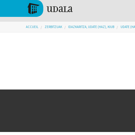
Aller au contenu principal
Tolosa
Vous êtes ici
ACCUEIL
ZERBITZUAK
IDAZKARITZA, UDATE (HAZ), KIUB
UDATE (H