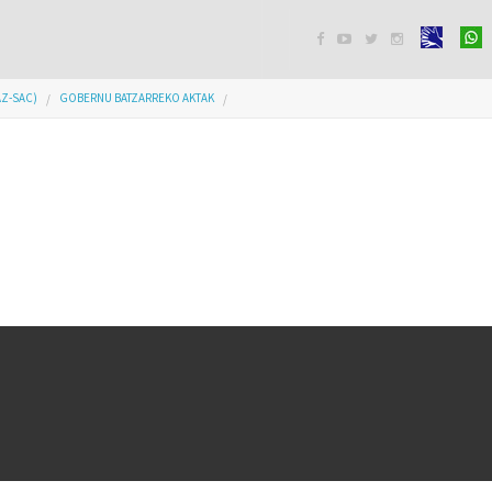




AZ-SAC)
GOBERNU BATZARREKO AKTAK