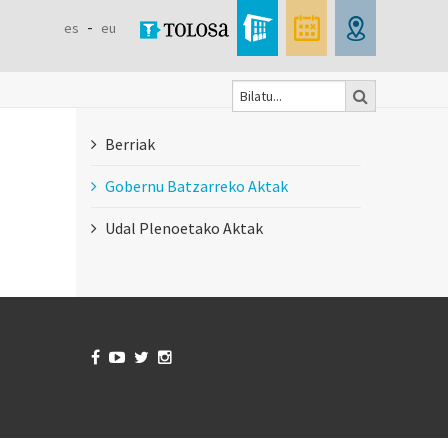
es
eu
Bilatu
Formulaire
Berriak
de
Gobernu Batzarreko Aktak
recherche
Udal Plenoetako Aktak



