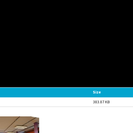
Size
383.87 KB