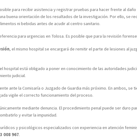
posible para recibir asistencia y registrar pruebas para hacer frente al da
na buena orientación de los resultados de la investigación. Por ello, se r
alimentos ni bebidas antes de acudir al centro sanitario.
 referencia para urgencias en Tolosa. Es posible que para la revisión forens
esión
, el mismo hospital se encargará de remitir el parte de lesiones al ju
el hospital está obligado a poner en conocimiento de las autoridades judici
iento judicial.
te ante la Comisaría o Juzgado de Guardia más próximo. En ambos, se tien
ada vigile el correcto funcionamiento del proceso.
á únicamente mediante denuncia. El procedimiento penal puede ser duro par
ombatirlo y evitar la impunidad.
jurídicos y psicológicos especializados con experiencia en atención femini
3 008 967
.