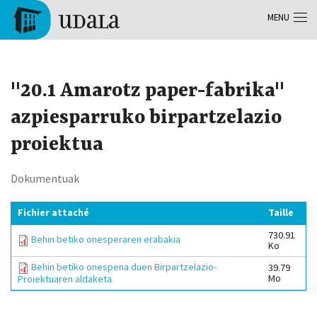
Aller au contenu principal
MENU
Tolosa
"20.1 Amarotz paper-fabrika"
azpiesparruko birpartzelazio
proiektua
Dokumentuak
Fichier attaché
Taille
730.91
Behin betiko onesperaren erabakia
Ko
Behin betiko onespena duen Birpartzelazio-
39.79
Mo
Proiektuaren aldaketa