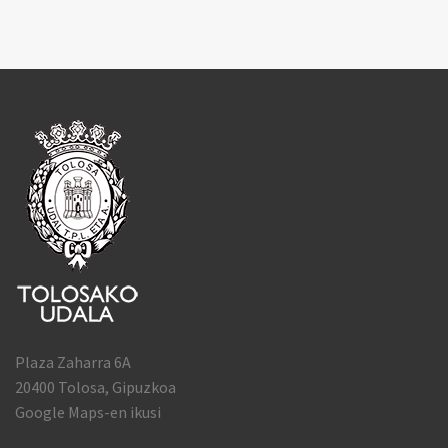
Plaza Zaharra 6A
20400 Tolosa, Gipuzkoa
Google Maps-en ikusi