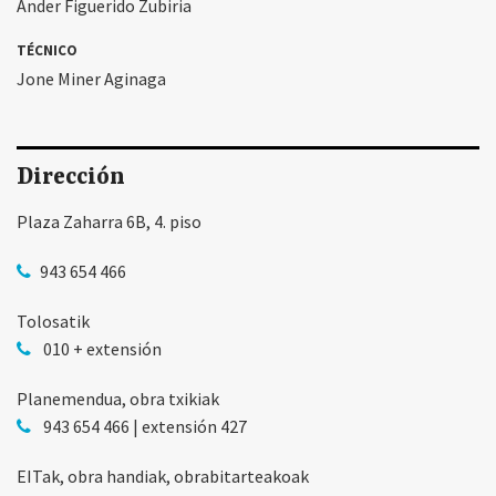
Ander Figuerido Zubiria
TÉCNICO
Jone Miner Aginaga
Dirección
Plaza Zaharra 6B, 4. piso
943 654 466
Tolosatik
010 + extensión
Planemendua, obra txikiak
943 654 466 | extensión 427
EITak, obra handiak, obrabitarteakoak