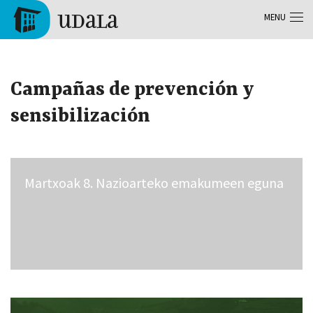
Aller au contenu principal
MENU
Tolosa
Campañas de prevención y
sensibilización
Martxoak 8. Nazioarteko emakumeen eguna