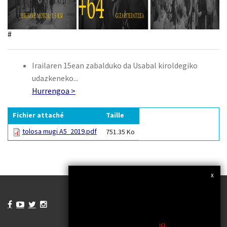
#
Irailaren 15ean zabalduko da Usabal kiroldegiko
udazkeneko...
Hurrengoa >
Fichier attaché
Taille
tolosa mugi A5_2019.pdf
751.35 Ko
x
Nous utilisons des cookies et des tiers, pour
améliorer nos services et vous montrer une
publicité liée à vos préférences en analysant vos
habitudes de navigation. Si vous continuez la




navigation, considérer que vous acceptez son
utilisation. Vous pouvez modifier les paramètres
ou obtenir plus d'informations
ici
.