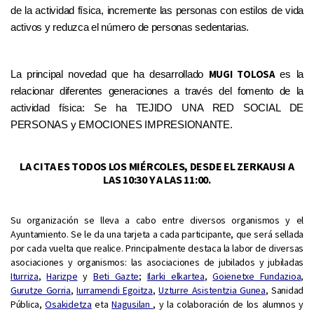
de la actividad física, incremente las personas con estilos de vida
activos y reduzca el número de personas sedentarias
.
M
UGI
TOLOSA
La principal novedad que ha desarrollado
es la
relaci
onar diferentes
generaciones a través del fomento de la
actividad física: Se ha
T
EJ
IDO
UNA RED SOCIAL DE
PERSONAS y EMOCIONES
IMPRESIONANTE
.
LA CITA ES TODOS LOS MIÉRCOLES, DESDE EL ZERKAUSI A
LAS 10:30 Y A LAS 11:00.
Su organización se lleva a cabo entre diversos organismos y el
Ayuntamiento. Se le da una tarjeta a cada participante, que será sellada
por cada vuelta que realice. Principalmente destaca la labor de diversas
asociaciones y organismos: las asociaciones de jubilados y jubiladas
Iturriza
,
Harizpe
y
Beti Gazte
;
Ilarki elkartea
,
Goienetxe Fundazioa
,
Gurutze Gorria
,
Iurramendi Egoitza
,
Uzturre Asistentzia Gunea
, Sanidad
Pública,
Osakidetza
eta
Nagusilan
, y la colaboración de los alumnos y