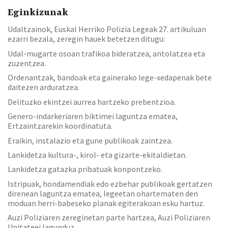
Eginkizunak
Udaltzainok, Euskal Herriko Polizia Legeak 27. artikuluan
ezarri bezala, zeregin hauek betetzen ditugu:
Udal-mugarte osoan trafikoa bideratzea, antolatzea eta
zuzentzea.
Ordenantzak, bandoak eta gainerako lege-xedapenak bete
daitezen arduratzea.
Delituzko ekintzei aurrea hartzeko prebentzioa.
Genero-indarkeriaren biktimei laguntza ematea,
Ertzaintzarekin koordinatuta.
Eraikin, instalazio eta gune publikoak zaintzea.
Lankidetza kultura-, kirol- eta gizarte-ekitaldietan.
Lankidetza gatazka pribatuak konpontzeko.
Istripuak, hondamendiak edo ezbehar publikoak gertatzen
direnean laguntza ematea, legeetan ohartematen den
moduan herri-babeseko planak egiterakoan esku hartuz.
Auzi Poliziaren zereginetan parte hartzea, Auzi Poliziaren
Unitateei lagunduz.