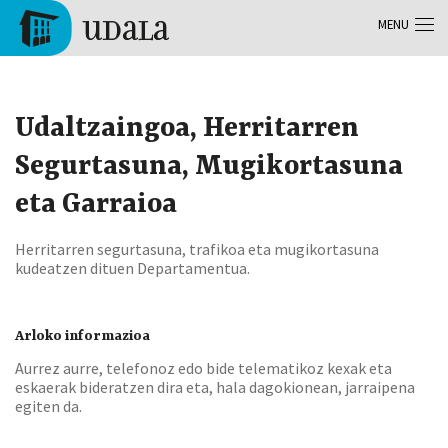
Aller au contenu principal
MENU
Tolosa
Udaltzaingoa, Herritarren
Segurtasuna, Mugikortasuna
eta Garraioa
Herritarren segurtasuna, trafikoa eta mugikortasuna
kudeatzen dituen Departamentua.
Arloko informazioa
Aurrez aurre, telefonoz edo bide telematikoz kexak eta
eskaerak bideratzen dira eta, hala dagokionean, jarraipena
egiten da.