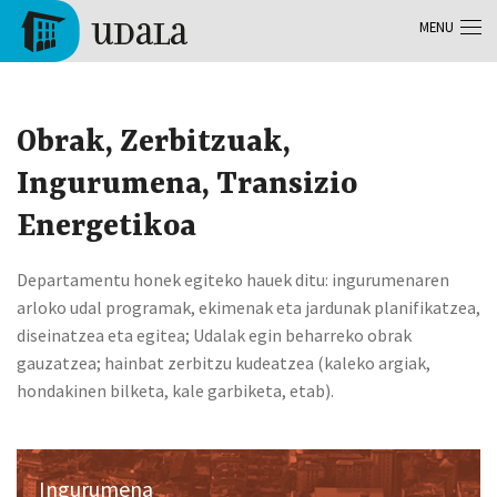
Aller au contenu principal
MENU
Tolosa
Obrak, Zerbitzuak,
Ingurumena, Transizio
Energetikoa
Departamentu honek egiteko hauek ditu: ingurumenaren
arloko udal programak, ekimenak eta jardunak planifikatzea,
diseinatzea eta egitea; Udalak egin beharreko obrak
gauzatzea; hainbat zerbitzu kudeatzea (kaleko argiak,
hondakinen bilketa, kale garbiketa, etab).
Ingurumena