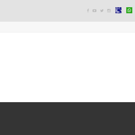



