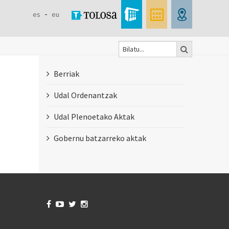
es
eu
Bilatu
Formulaire
Berriak
de
Udal Ordenantzak
recherche
Udal Plenoetako Aktak
Gobernu batzarreko aktak



