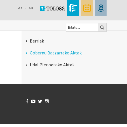
es
eu
Bilatu
Formulaire
Berriak
de
Gobernu Batzarreko Aktak
recherche
Udal Plenoetako Aktak



