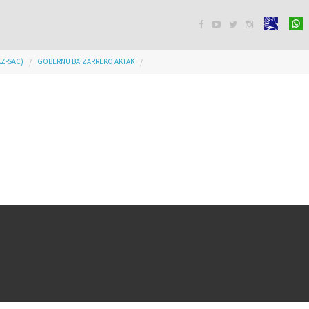




AZ-SAC)
GOBERNU BATZARREKO AKTAK