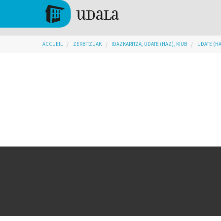
Aller au contenu principal
Tolosa
Vous êtes ici
ACCUEIL
ZERBITZUAK
IDAZKARITZA, UDATE (HAZ), KIUB
UDATE (H