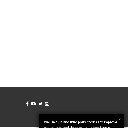




x
We use own and third party cookies to improve
our services and show related advertising to