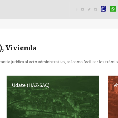




), Vivienda
ntía jurídica al acto administrativo, así como facilitar los trámi
Udate (HAZ-SAC)
V