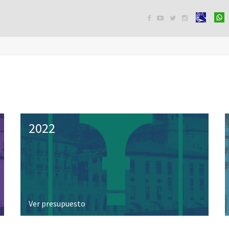




2022
Ver presupuesto