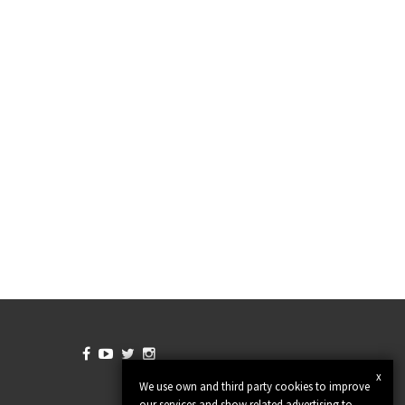




x
We use own and third party cookies to improve
our services and show related advertising to