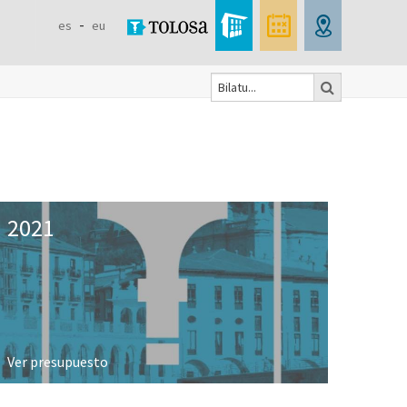
es
eu
Bilatu
Search
form
2021
Ver presupuesto