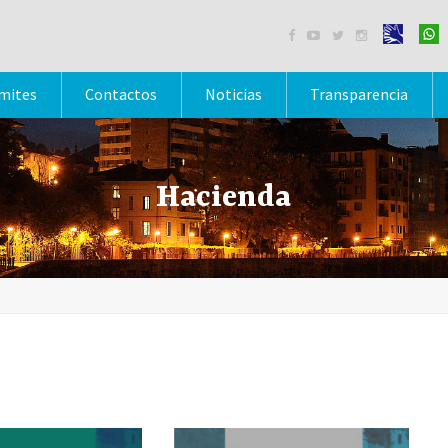




mites
Contactos
Noticias
Transparencia
Hacienda