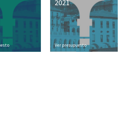
2021
uesto
Ver presupuesto