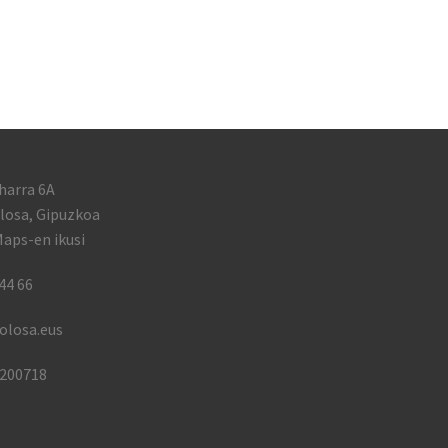
harra 6A
losa, Gipuzkoa
aps-en ikusi
44 66
olosa.eus
1200718