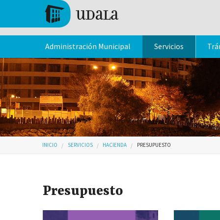
Pasar al contenido principal
Tolosa
Administración Municipal
Servicios
Trá
Usted está aquí
INICIO
SERVICIOS
HACIENDA
PRESUPUESTO
Presupuesto