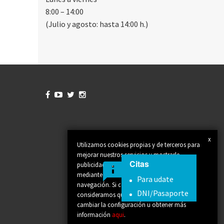
8:00 – 14:00
(Julio y agosto: hasta 14:00 h.)




x
Utilizamos cookies propias y de terceros para
mejorar nuestros servicios y mostrarle
Citas
publicidad relacionada con sus preferencias
mediante el análisis de sus hábitos de
Para udate
navegación. Si continúa navegando,
DNI/Pasaporte
consideramos que acepta su uso. Puede
cambiar la configuración u obtener más
información
aqui
.