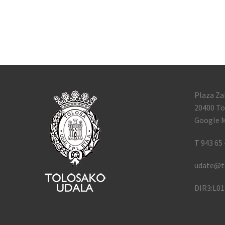
Plaza Za
20400 To
Google M
T 943 65 
udate@t
DIR3:L0