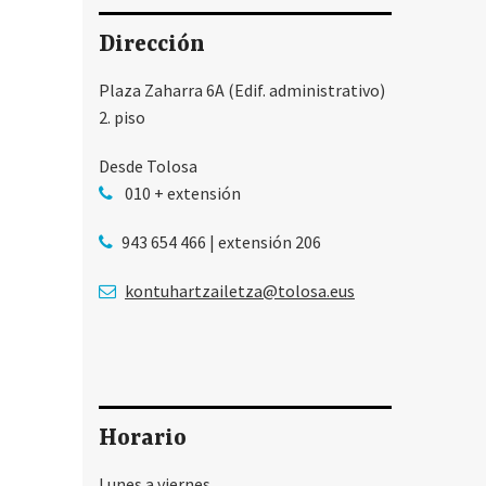
Dirección
Plaza Zaharra 6A (Edif. administrativo)
2. piso
Desde Tolosa
010 + extensión
943 654 466 | extensión 206
kontuhartzailetza@tolosa.eus
Horario
Lunes a viernes