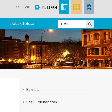
es
eu
Bilatu
erabaki.tolosa
Bilaketa
formularioa
Berriak
Udal Ordenantzak