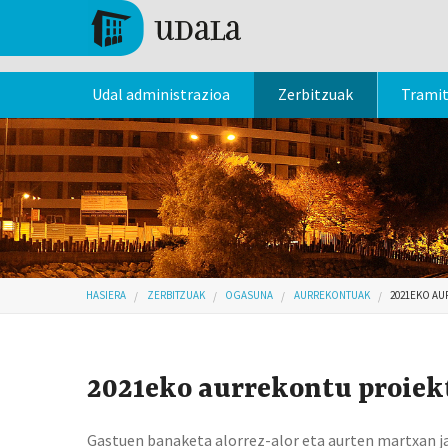
Skip to main content
Tolosa
Udal administrazioa
Zerbitzuak
Trami
Hemen zaude
HASIERA
ZERBITZUAK
OGASUNA
AURREKONTUAK
2021EKO AU
2021eko aurrekontu proiek
Gastuen banaketa alorrez-alor eta aurten martxan j