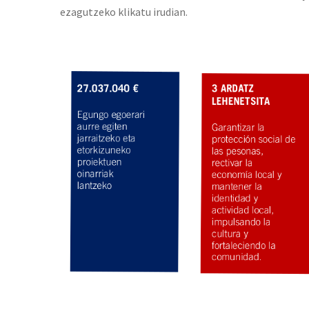
ezagutzeko klikatu irudian.