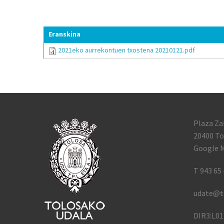
Eranskina
2021eko aurrekontuen txostena 20210121.pdf
Plaza Za
20400 To
Google M
T 943 65 
udate@t
DIR3:L0