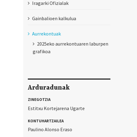
Iragarki Ofizialak
Gainbalioen kalkulua
Aurrekontuak
2025eko aurrekontuaren laburpen
grafikoa
Arduradunak
ZINEGOTZIA
Estitxu Kortejarena Ugarte
KONTUHARTZAILEA
Paulino Alonso Eraso