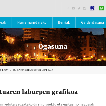




teak
Harremanetarako
Berriak
Gardentasuna
Ogasuna
RREKONTU PROIEKTUAREN LABURPEN GRAFIKOA
tuaren laburpen grafikoa
arri edota gauzatako diren proiektu eta egitasmo nagusiak