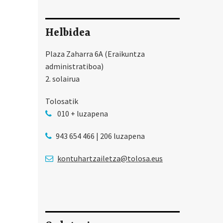
Helbidea
Plaza Zaharra 6A (Eraikuntza
administratiboa)
2. solairua
Tolosatik
010 + luzapena
943 654 466 | 206 luzapena
kontuhartzailetza@tolosa.eus