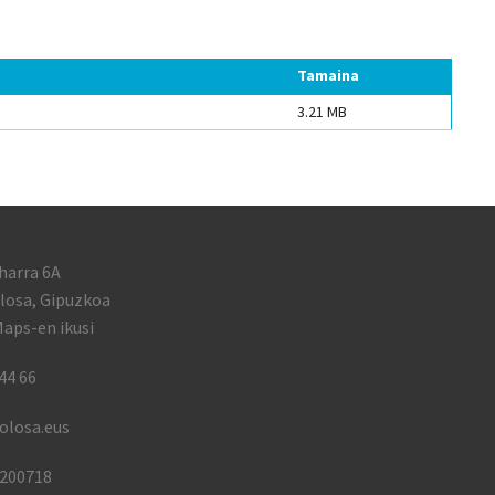
Tamaina
3.21 MB
harra 6A
losa, Gipuzkoa
aps-en ikusi
44 66
olosa.eus
1200718