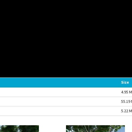
Size
4.95 
55.19
5.22 