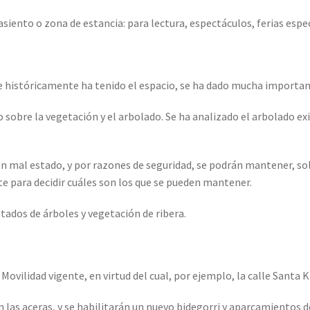
asiento o zona de estancia: para lectura, espectáculos, ferias especi
que históricamente ha tenido el espacio, se ha dado mucha importa
o sobre la vegetación y el arbolado. Se ha analizado el arbolado e
 en mal estado, y por razones de seguridad, se podrán mantener, 
te para decidir cuáles son los que se pueden mantener.
tados de árboles y vegetación de ribera.
ovilidad vigente, en virtud del cual, por ejemplo, la calle Santa K
án las aceras, y se habilitarán un nuevo bidegorri y aparcamientos 