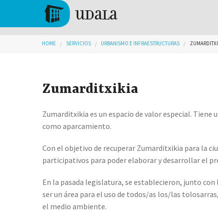
Skip to main content
Tolosa
You are here
HOME
SERVICIOS
URBANISMO E INFRAESTRUCTURAS
ZUMARDITXI
Zumarditxikia
Zumarditxikia es un espacio de valor especial. Tiene un
como aparcamiento.
Con el objetivo de recuperar Zumarditxikia para la c
participativos para poder elaborar y desarrollar el p
En la pasada legislatura, se establecieron, junto con 
ser un área para el uso de todos/as los/las tolosarras
el medio ambiente.