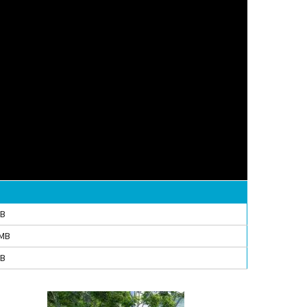
MB
 MB
MB